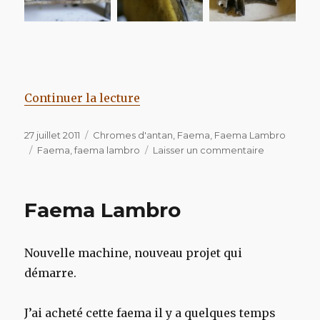
de « Faema Lambro »
Continuer la lecture
Publié
Catégories
27 juillet 2011
Chromes d'antan
,
Faema
,
Faema Lambro
le
Étiquettes
sur
Faema
,
faema lambro
Laisser un commentaire
Faema
Lambro
Faema Lambro
Nouvelle machine, nouveau projet qui
démarre.
J’ai acheté cette faema il y a quelques temps