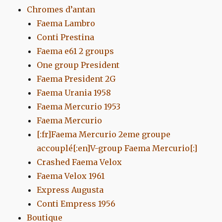
Chromes d’antan
Faema Lambro
Conti Prestina
Faema e61 2 groups
One group President
Faema President 2G
Faema Urania 1958
Faema Mercurio 1953
Faema Mercurio
[:fr]Faema Mercurio 2eme groupe
accouplé[:en]V-group Faema Mercurio[:]
Crashed Faema Velox
Faema Velox 1961
Express Augusta
Conti Empress 1956
Boutique