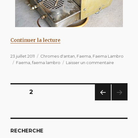
de « Faema Lambro »
Continuer la lecture
Publié
Catégories
23 juillet 2011
Chromes d'antan
,
Faema
,
Faema Lambro
le
Étiquettes
sur
Faema
,
faema lambro
Laisser un commentaire
Faema
Lambro
Navigation
PAGE
2
PAG
des
E
PRÉC
articles
ÉDE
NTE
RECHERCHE