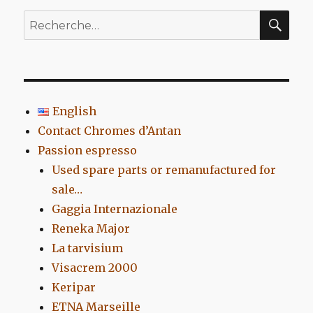
REC
Recherche
pour
:
English
Contact Chromes d’Antan
Passion espresso
Used spare parts or remanufactured for
sale…
Gaggia Internazionale
Reneka Major
La tarvisium
Visacrem 2000
Keripar
ETNA Marseille