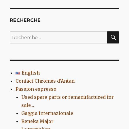
Velox
1961
RECHERCHE
REC
Recherche
pour
:
English
Contact Chromes d’Antan
Passion espresso
Used spare parts or remanufactured for
sale…
Gaggia Internazionale
Reneka Major