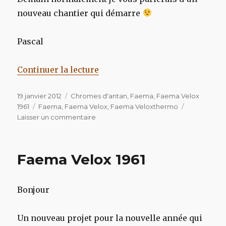
nouveau chantier qui démarre
Pascal
de « Faema Velox 1961 »
Continuer la lecture
Publié
Catégories
19 janvier 2012
Chromes d'antan
,
Faema
,
Faema Velox
le
Étiquettes
1961
Faema
,
Faema Velox
,
Faema Veloxthermo
sur
Laisser un commentaire
Faema
Velox
1961
Faema Velox 1961
Bonjour
Un nouveau projet pour la nouvelle année qui