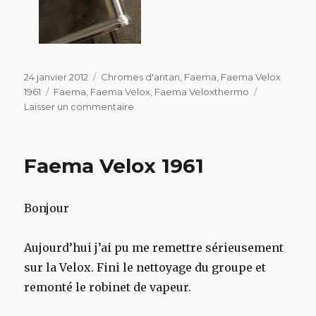
Publié
Catégories
24 janvier 2012
Chromes d'antan
,
Faema
,
Faema Velox
le
Étiquettes
1961
Faema
,
Faema Velox
,
Faema Veloxthermo
sur
Laisser un commentaire
Faema
Velox
1961
Faema Velox 1961
Bonjour
Aujourd’hui j’ai pu me remettre sérieusement
sur la Velox. Fini le nettoyage du groupe et
remonté le robinet de vapeur.