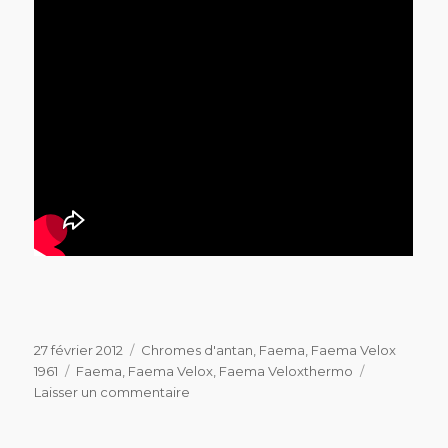
Publié
Catégories
27 février 2012
Chromes d'antan
,
Faema
,
Faema Velox
le
Étiquettes
1961
Faema
,
Faema Velox
,
Faema Veloxthermo
sur
Laisser un commentaire
Elle
est