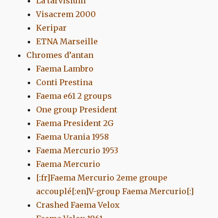
La tarvisium
Visacrem 2000
Keripar
ETNA Marseille
Chromes d’antan
Faema Lambro
Conti Prestina
Faema e61 2 groups
One group President
Faema President 2G
Faema Urania 1958
Faema Mercurio 1953
Faema Mercurio
[:fr]Faema Mercurio 2eme groupe
accouplé[:en]V-group Faema Mercurio[:]
Crashed Faema Velox