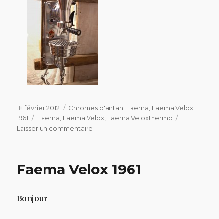
Publié
Catégories
18 février 2012
Chromes d'antan
,
Faema
,
Faema Velox
le
Étiquettes
1961
Faema
,
Faema Velox
,
Faema Veloxthermo
sur
Laisser un commentaire
Enfin
le
dégel
Faema Velox 1961
!
Bonjour