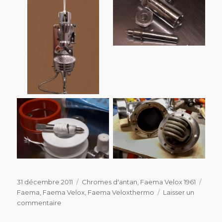
Publié
Catégories
Étiqu
31 décembre 2011
Chromes d'antan
,
Faema Velox 1961
le
Faema
,
Faema Velox
,
Faema Veloxthermo
Laisser un
sur
commentaire
Faema