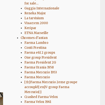
for sale…
Gaggia Internazionale
Reneka Major
La tarvisium
Visacrem 2000
Keripar
ETNA Marseille
Chromes d’antan
Faema Lambro
Conti Prestina
Faema e61 2 groups
One group President
Faema President 2G
Faema Urania 1958
Faema Mercurio 1953
Faema Mercurio
[:fr]Faema Mercurio 2eme groupe
accouplé[:en]V-group Faema
Mercurio[:]
Crashed Faema Velox
Faema Velox 1961