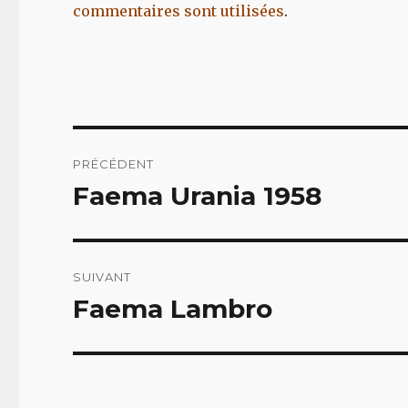
commentaires sont utilisées
.
Navigation
PRÉCÉDENT
de
Faema Urania 1958
Article
précédent :
l’article
SUIVANT
Faema Lambro
Article
suivant :