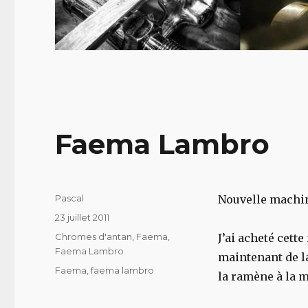
Faema Lambro
Auteur
Pascal
Nouvelle machin
Publié
23 juillet 2011
le
Catégories
Chromes d'antan
,
Faema
,
J’ai acheté cett
Faema Lambro
maintenant de l
Étiquettes
Faema
,
faema lambro
la ramène à la 