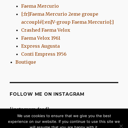
Faema Mercurio
[:fr]Faema Mercurio 2eme groupe
accouplé[:en]V-group Faema Mercurio[:]
Crashed Faema Velox
Faema Velox 1961
Express Augusta
Conti Empress 1956
Boutique
FOLLOW ME ON INSTAGRAM
[instagram-feed]
We use cookies to ensure that we give you the best
experience on our website. If you continue to use this site we
will assume that you are happy with it.