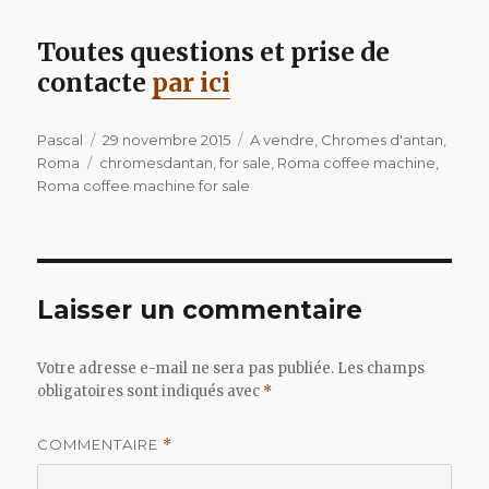
Toutes questions et prise de
contacte
par ici
Auteur
Publié
Catégories
Pascal
29 novembre 2015
A vendre
,
Chromes d'antan
,
Étiquettes
le
Roma
chromesdantan
,
for sale
,
Roma coffee machine
,
Roma coffee machine for sale
Laisser un commentaire
Votre adresse e-mail ne sera pas publiée.
Les champs
obligatoires sont indiqués avec
*
COMMENTAIRE
*