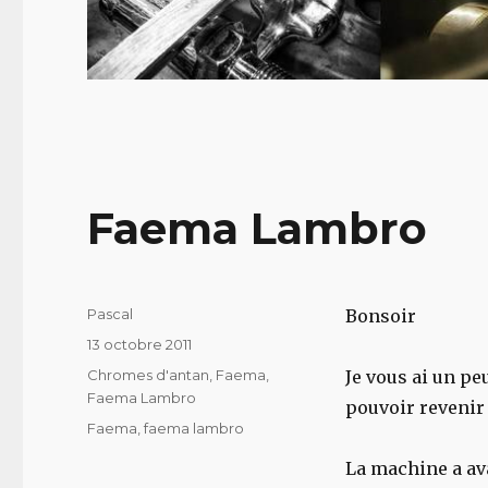
Faema Lambro
Auteur
Pascal
Bonsoir
Publié
13 octobre 2011
le
Catégories
Chromes d'antan
,
Faema
,
Je vous ai un p
Faema Lambro
pouvoir revenir
Étiquettes
Faema
,
faema lambro
La machine a ava