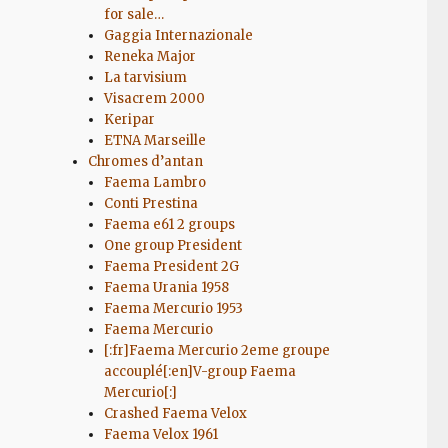
u
for sale…
Gaggia Internazionale
Reneka Major
La tarvisium
Visacrem 2000
Keripar
ETNA Marseille
Chromes d’antan
Faema Lambro
Conti Prestina
Faema e61 2 groups
One group President
Faema President 2G
Faema Urania 1958
Faema Mercurio 1953
Faema Mercurio
[:fr]Faema Mercurio 2eme groupe
accouplé[:en]V-group Faema
Mercurio[:]
Crashed Faema Velox
Faema Velox 1961