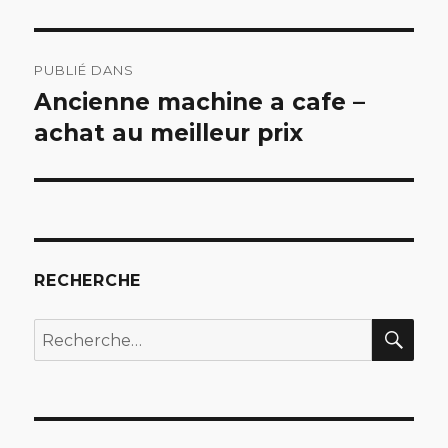
Navigation
PUBLIÉ DANS
de
Ancienne machine a cafe –
achat au meilleur prix
l’article
RECHERCHE
REC
Recherche
pour
: