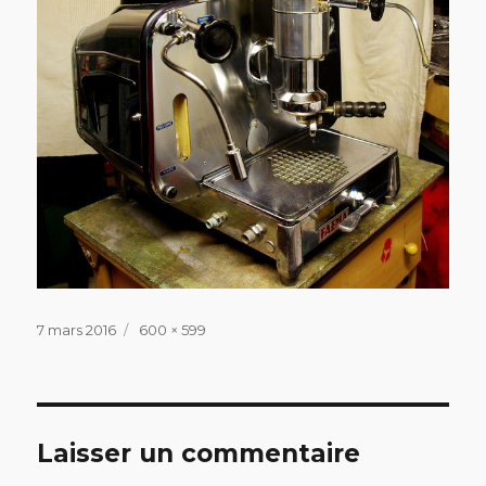
Publié
Taille
7 mars 2016
600 × 599
le
réelle
Laisser un commentaire