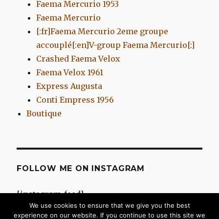
Faema Mercurio 1953
Faema Mercurio
[:fr]Faema Mercurio 2eme groupe
accouplé[:en]V-group Faema Mercurio[:]
Crashed Faema Velox
Faema Velox 1961
Express Augusta
Conti Empress 1956
Boutique
FOLLOW ME ON INSTAGRAM
[instagram-feed]
We use cookies to ensure that we give you the best
experience on our website. If you continue to use this site we