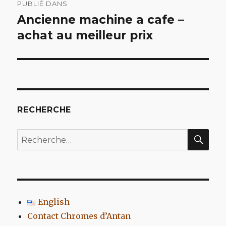
PUBLIÉ DANS
de
Ancienne machine a cafe –
achat au meilleur prix
l’article
RECHERCHE
REC
Recherche
pour
:
English
Contact Chromes d’Antan