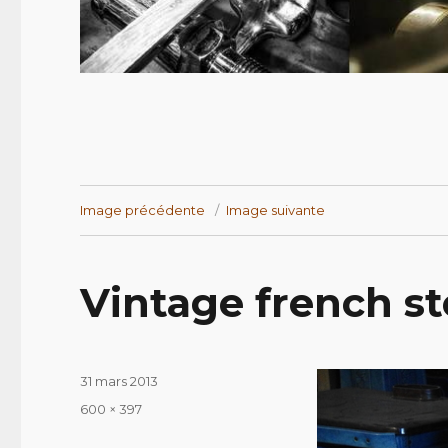
Image précédente
Image suivante
Vintage french s
Publié
31 mars 2013
le
Taille
600 × 397
réelle