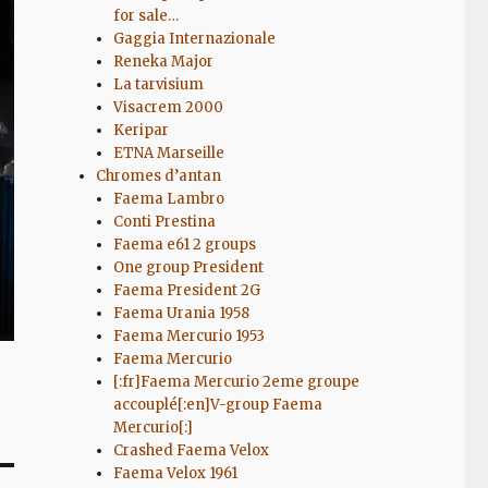
for sale…
Gaggia Internazionale
Reneka Major
La tarvisium
Visacrem 2000
Keripar
ETNA Marseille
Chromes d’antan
Faema Lambro
Conti Prestina
Faema e61 2 groups
One group President
Faema President 2G
Faema Urania 1958
Faema Mercurio 1953
Faema Mercurio
[:fr]Faema Mercurio 2eme groupe
accouplé[:en]V-group Faema
Mercurio[:]
Crashed Faema Velox
Faema Velox 1961