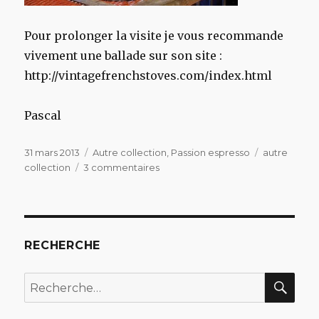
Pour prolonger la visite je vous recommande
vivement une ballade sur son site :
http://vintagefrenchstoves.com/index.html
Pascal
Publié
Catégories
Étiquettes
31 mars 2013
Autre collection
,
Passion espresso
autre
le
sur
collection
3 commentaires
Autre
collection,
autre
collectionneur
RECHERCHE
REC
Recherche
pour