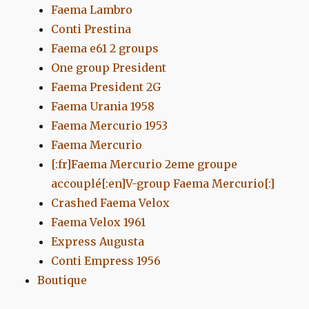
Faema Lambro
Conti Prestina
Faema e61 2 groups
One group President
Faema President 2G
Faema Urania 1958
Faema Mercurio 1953
Faema Mercurio
[:fr]Faema Mercurio 2eme groupe
accouplé[:en]V-group Faema Mercurio[:]
Crashed Faema Velox
Faema Velox 1961
Express Augusta
Conti Empress 1956
Boutique