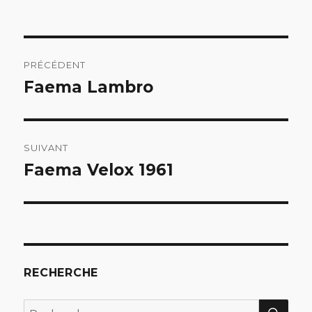
Navigation
PRÉCÉDENT
de
Faema Lambro
Article
précédent :
l’article
SUIVANT
Faema Velox 1961
Article
suivant :
RECHERCHE
REC
Recherche