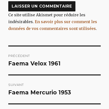
Ce site utilise Akismet pour réduire les
indésirables.
En savoir plus sur comment les
données de vos commentaires sont utilisées
.
Navigation
PRÉCÉDENT
de
Faema Velox 1961
Article
précédent :
l’article
SUIVANT
Faema Mercurio 1953
Article
suivant :