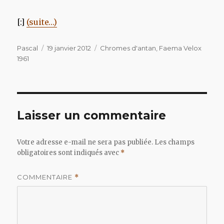
[:]
(suite…)
Auteur
Publié
Catégories
Pascal
19 janvier 2012
Chromes d'antan
,
Faema Velox
le
1961
Laisser un commentaire
Votre adresse e-mail ne sera pas publiée.
Les champs
obligatoires sont indiqués avec
*
COMMENTAIRE
*