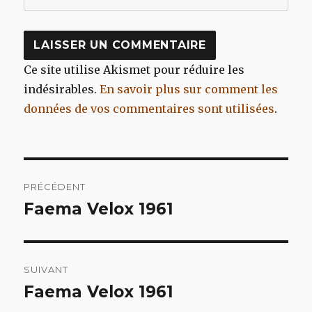
Ce site utilise Akismet pour réduire les
indésirables.
En savoir plus sur comment les
données de vos commentaires sont utilisées
.
Navigation
PRÉCÉDENT
de
Faema Velox 1961
Article
précédent :
l’article
SUIVANT
Faema Velox 1961
Article
suivant :