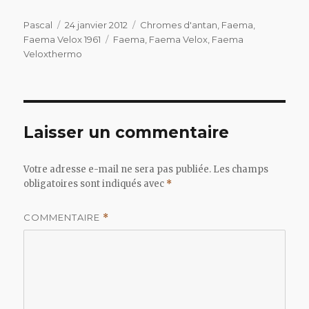
Auteur
Publié
Catégories
Pascal
24 janvier 2012
Chromes d'antan
,
Faema
,
le
Étiquettes
Faema Velox 1961
Faema
,
Faema Velox
,
Faema
Veloxthermo
Laisser un commentaire
Votre adresse e-mail ne sera pas publiée.
Les champs
obligatoires sont indiqués avec
*
COMMENTAIRE
*