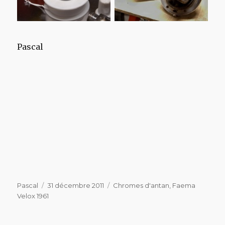
Pascal
Auteur
Publié
Catégories
Pascal
31 décembre 2011
Chromes d'antan
,
Faema
le
Velox 1961