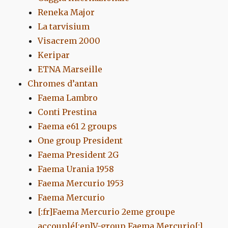
Reneka Major
La tarvisium
Visacrem 2000
Keripar
ETNA Marseille
Chromes d’antan
Faema Lambro
Conti Prestina
Faema e61 2 groups
One group President
Faema President 2G
Faema Urania 1958
Faema Mercurio 1953
Faema Mercurio
[:fr]Faema Mercurio 2eme groupe
accouplé[:en]V-group Faema Mercurio[:]