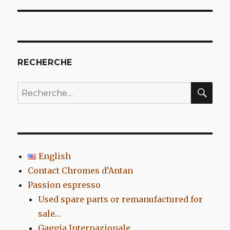
l’article
RECHERCHE
REC
Recherche
pour
:
English
Contact Chromes d’Antan
Passion espresso
Used spare parts or remanufactured for
sale…
Gaggia Internazionale