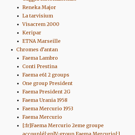
Reneka Major
La tarvisium
Visacrem 2000
Keripar
ETNA Marseille
Chromes d’antan
Faema Lambro
Conti Prestina
Faema e61 2 groups
One group President
Faema President 2G
Faema Urania 1958
Faema Mercurio 1953
Faema Mercurio
[:fr]Faema Mercurio 2eme groupe
accouplé[:en]V-group Faema Mercurio[:]