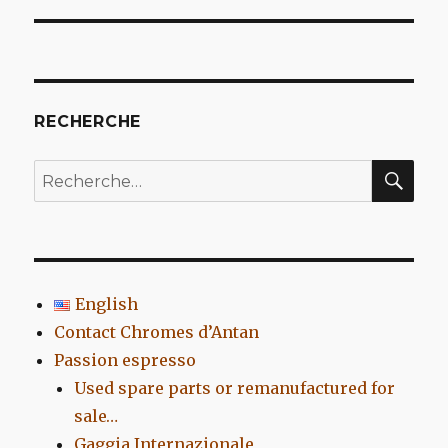
l’article
RECHERCHE
REC
Recherche
pour
:
English
Contact Chromes d’Antan
Passion espresso
Used spare parts or remanufactured for
sale…
Gaggia Internazionale