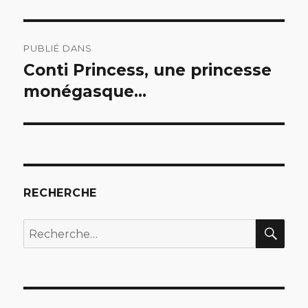
Navigation
PUBLIÉ DANS
de
Conti Princess, une princesse
monégasque…
l’article
RECHERCHE
REC
Recherche
pour
: