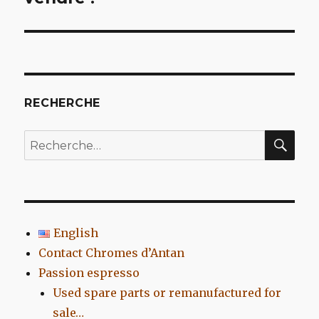
RECHERCHE
REC
Recherche
pour
:
English
Contact Chromes d’Antan
Passion espresso
Used spare parts or remanufactured for
sale…