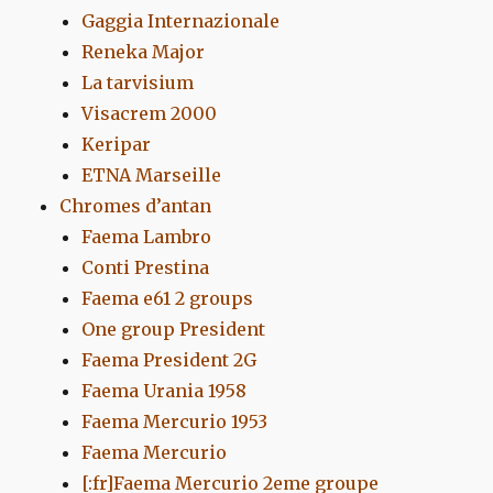
Gaggia Internazionale
Reneka Major
La tarvisium
Visacrem 2000
Keripar
ETNA Marseille
Chromes d’antan
Faema Lambro
Conti Prestina
Faema e61 2 groups
One group President
Faema President 2G
Faema Urania 1958
Faema Mercurio 1953
Faema Mercurio
[:fr]Faema Mercurio 2eme groupe