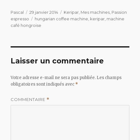
Auteur
Publié
Catégories
Pascal
29 janvier 2014
Keripar
,
Mes machines
,
Passion
le
Étiquettes
espresso
hungarian coffee machine
,
keripar
,
machine
café hongroise
Laisser un commentaire
Votre adresse e-mail ne sera pas publiée.
Les champs
obligatoires sont indiqués avec
*
COMMENTAIRE
*