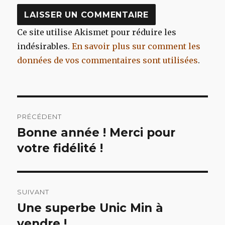
Ce site utilise Akismet pour réduire les
indésirables.
En savoir plus sur comment les
données de vos commentaires sont utilisées
.
Navigation
PRÉCÉDENT
de
Bonne année ! Merci pour
Article
précédent :
votre fidélité !
l’article
SUIVANT
Une superbe Unic Min à
Article
suivant :
vendre !