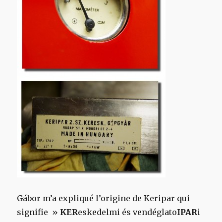
Gábor
m’a expliqué l’origine de Keripar qui
signifie »
KER
eskedelmi és vendéglato
IPAR
i