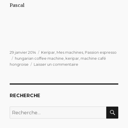
Pascal
Publié
Catégories
29 janvier 2014
Keripar
,
Mes machines
,
Passion espresso
le
Étiquettes
hungarian coffee machine
,
keripar
,
machine café
sur
hongroise
Laisser un commentaire
…
des
filles
de
l’Est.
RECHERCHE
REC
Recherche
pour
: