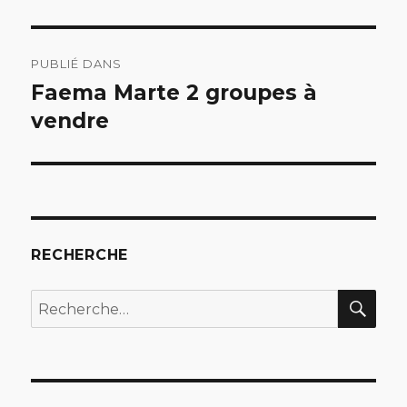
Navigation
PUBLIÉ DANS
de
Faema Marte 2 groupes à
vendre
l’article
RECHERCHE
REC
Recherche
pour
: