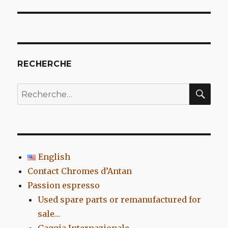
l’article
RECHERCHE
REC
Recherche
pour
:
English
Contact Chromes d’Antan
Passion espresso
Used spare parts or remanufactured for
sale…