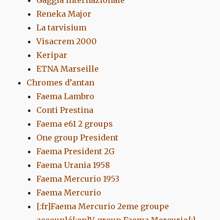
Gaggia Internazionale
Reneka Major
La tarvisium
Visacrem 2000
Keripar
ETNA Marseille
Chromes d’antan
Faema Lambro
Conti Prestina
Faema e61 2 groups
One group President
Faema President 2G
Faema Urania 1958
Faema Mercurio 1953
Faema Mercurio
[:fr]Faema Mercurio 2eme groupe