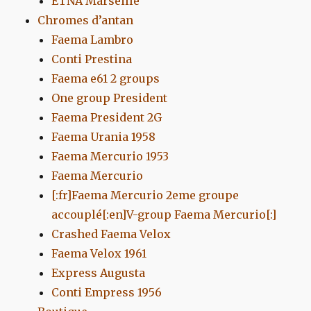
ETNA Marseille
Chromes d’antan
Faema Lambro
Conti Prestina
Faema e61 2 groups
One group President
Faema President 2G
Faema Urania 1958
Faema Mercurio 1953
Faema Mercurio
[:fr]Faema Mercurio 2eme groupe
accouplé[:en]V-group Faema Mercurio[:]
Crashed Faema Velox
Faema Velox 1961
Express Augusta
Conti Empress 1956