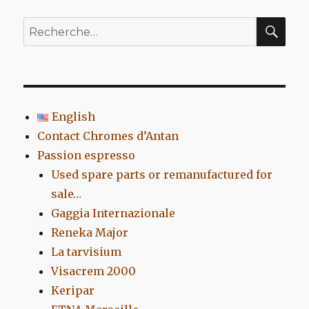
REC
Recherche
pour
:
English
Contact Chromes d’Antan
Passion espresso
Used spare parts or remanufactured for
sale…
Gaggia Internazionale
Reneka Major
La tarvisium
Visacrem 2000
Keripar