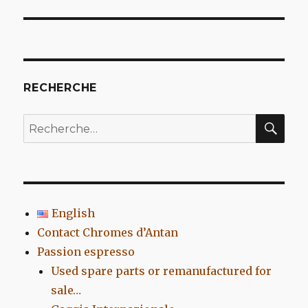
l’article
RECHERCHE
REC
Recherche
pour
:
English
Contact Chromes d’Antan
Passion espresso
Used spare parts or remanufactured for
sale…