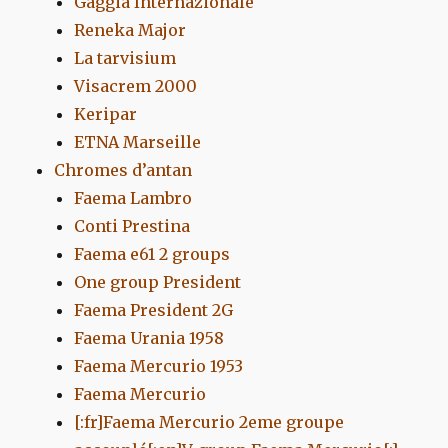
Gaggia Internazionale
Reneka Major
La tarvisium
Visacrem 2000
Keripar
ETNA Marseille
Chromes d’antan
Faema Lambro
Conti Prestina
Faema e61 2 groups
One group President
Faema President 2G
Faema Urania 1958
Faema Mercurio 1953
Faema Mercurio
[:fr]Faema Mercurio 2eme groupe