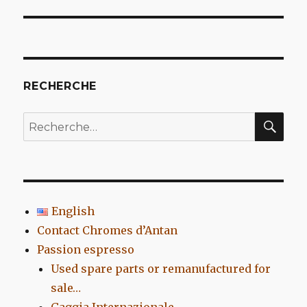
l’article
RECHERCHE
REC
Recherche
pour
:
English
Contact Chromes d’Antan
Passion espresso
Used spare parts or remanufactured for
sale…