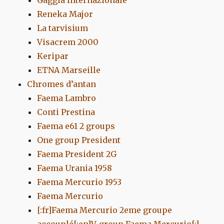
Gaggia Internazionale
Reneka Major
La tarvisium
Visacrem 2000
Keripar
ETNA Marseille
Chromes d’antan
Faema Lambro
Conti Prestina
Faema e61 2 groups
One group President
Faema President 2G
Faema Urania 1958
Faema Mercurio 1953
Faema Mercurio
[:fr]Faema Mercurio 2eme groupe