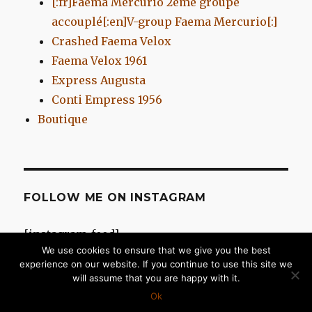
[:fr]Faema Mercurio 2eme groupe
accouplé[:en]V-group Faema Mercurio[:]
Crashed Faema Velox
Faema Velox 1961
Express Augusta
Conti Empress 1956
Boutique
FOLLOW ME ON INSTAGRAM
[instagram-feed]
We use cookies to ensure that we give you the best
experience on our website. If you continue to use this site we
will assume that you are happy with it.
Chromes d'Antan
Fièrement propulsé par WordPress
Ok