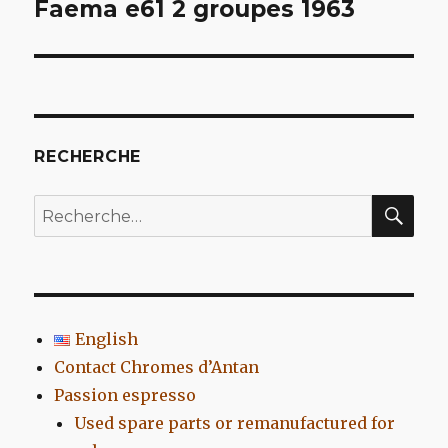
de
Faema e61 2 groupes 1963
l’article
RECHERCHE
REC
Recherche
pour
:
English
Contact Chromes d’Antan
Passion espresso
Used spare parts or remanufactured for