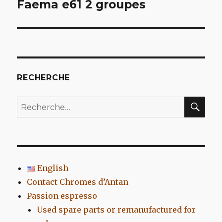
de
Faema e61 2 groupes
l’article
RECHERCHE
REC
Recherche
pour
:
English
Contact Chromes d’Antan
Passion espresso
Used spare parts or remanufactured for