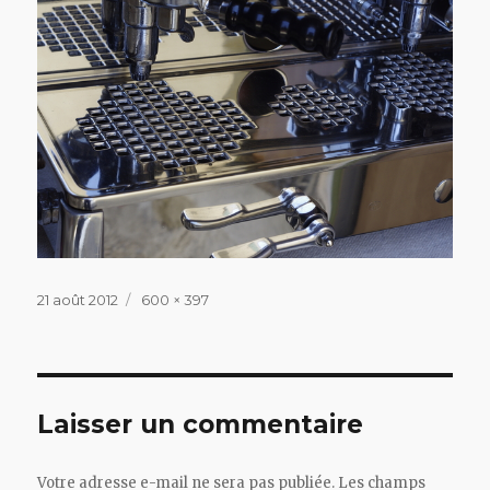
Publié
Taille
21 août 2012
600 × 397
le
réelle
Laisser un commentaire
Votre adresse e-mail ne sera pas publiée.
Les champs