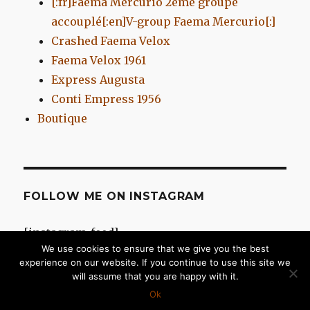
[:fr]Faema Mercurio 2eme groupe
accouplé[:en]V-group Faema Mercurio[:]
Crashed Faema Velox
Faema Velox 1961
Express Augusta
Conti Empress 1956
Boutique
FOLLOW ME ON INSTAGRAM
[instagram-feed]
We use cookies to ensure that we give you the best
experience on our website. If you continue to use this site we
will assume that you are happy with it.
Chromes d'Antan
Fièrement propulsé par WordPress
Ok