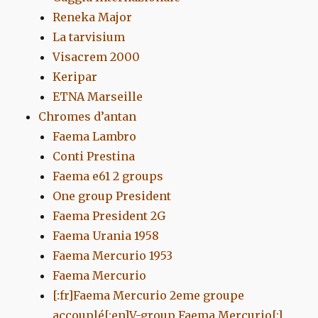
Reneka Major
La tarvisium
Visacrem 2000
Keripar
ETNA Marseille
Chromes d’antan
Faema Lambro
Conti Prestina
Faema e61 2 groups
One group President
Faema President 2G
Faema Urania 1958
Faema Mercurio 1953
Faema Mercurio
[:fr]Faema Mercurio 2eme groupe
accouplé[:en]V-group Faema Mercurio[:]