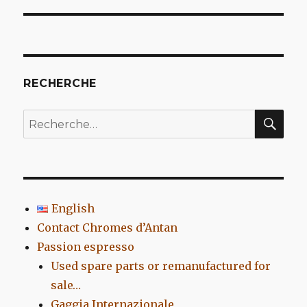
l’article
RECHERCHE
REC
Recherche
pour
:
English
Contact Chromes d’Antan
Passion espresso
Used spare parts or remanufactured for
sale…
Gaggia Internazionale