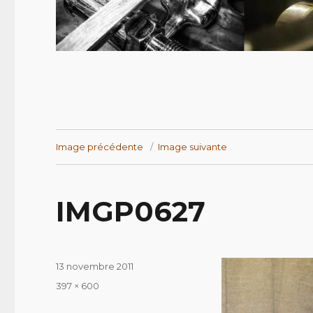
Image précédente
Image suivante
IMGP0627
Publié
13 novembre 2011
le
Taille
397 × 600
réelle