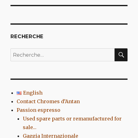
l’article
RECHERCHE
REC
Recherche
pour
:
English
Contact Chromes d’Antan
Passion espresso
Used spare parts or remanufactured for
sale…
Gaggia Internazionale