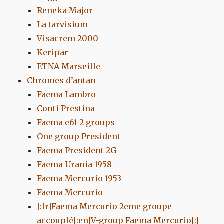
Reneka Major
La tarvisium
Visacrem 2000
Keripar
ETNA Marseille
Chromes d’antan
Faema Lambro
Conti Prestina
Faema e61 2 groups
One group President
Faema President 2G
Faema Urania 1958
Faema Mercurio 1953
Faema Mercurio
[:fr]Faema Mercurio 2eme groupe
accouplé[:en]V-group Faema Mercurio[:]