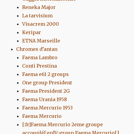
Reneka Major
La tarvisium
Visacrem 2000
Keripar
ETNA Marseille
Chromes d’antan
Faema Lambro
Conti Prestina
Faema e61 2 groups
One group President
Faema President 2G
Faema Urania 1958
Faema Mercurio 1953
Faema Mercurio
[:fr]Faema Mercurio 2eme groupe
accouplé[:en]V-group Faema Mercurio[:]