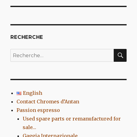
l’article
RECHERCHE
REC
Recherche
pour
:
English
Contact Chromes d’Antan
Passion espresso
Used spare parts or remanufactured for
sale…
Gaggia Internazionale