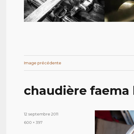
Image précédente
chaudière faema
Publié
12 septembre 2011
le
Taille
600 × 397
réelle