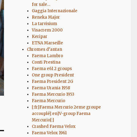
for sale…
Gaggia Internazionale
Reneka Major
La tarvisium
Visacrem 2000
Keripar
ETNA Marseille
Chromes d’antan
Faema Lambro
Conti Prestina
Faema e61 2 groups
One group President
Faema President 2G
Faema Urania 1958
Faema Mercurio 1953
Faema Mercurio
[:fr]Faema Mercurio 2eme groupe
accouplé[:en]V-group Faema
Mercurio[:]
Crashed Faema Velox
Faema Velox 1961