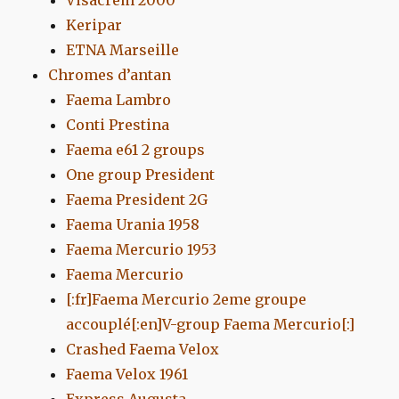
Keripar
ETNA Marseille
Chromes d’antan
Faema Lambro
Conti Prestina
Faema e61 2 groups
One group President
Faema President 2G
Faema Urania 1958
Faema Mercurio 1953
Faema Mercurio
[:fr]Faema Mercurio 2eme groupe
accouplé[:en]V-group Faema Mercurio[:]
Crashed Faema Velox
Faema Velox 1961
Express Augusta