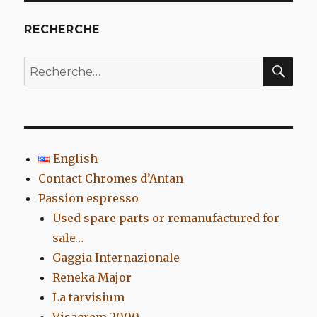
RECHERCHE
REC
Recherche
pour
:
English
Contact Chromes d’Antan
Passion espresso
Used spare parts or remanufactured for
sale…
Gaggia Internazionale
Reneka Major
La tarvisium
Visacrem 2000