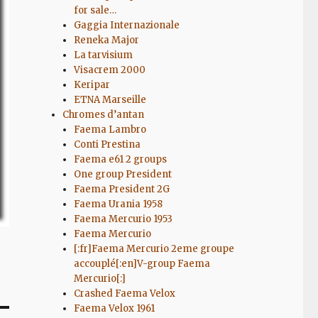
for sale…
Gaggia Internazionale
Reneka Major
La tarvisium
Visacrem 2000
Keripar
ETNA Marseille
Chromes d’antan
Faema Lambro
Conti Prestina
Faema e61 2 groups
One group President
Faema President 2G
Faema Urania 1958
Faema Mercurio 1953
Faema Mercurio
[:fr]Faema Mercurio 2eme groupe
accouplé[:en]V-group Faema
Mercurio[:]
Crashed Faema Velox
Faema Velox 1961