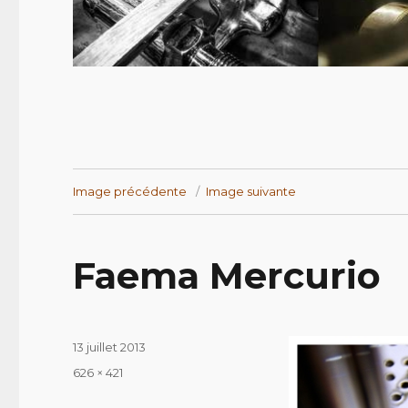
Image précédente
Image suivante
Faema Mercurio
Publié
13 juillet 2013
le
Taille
626 × 421
réelle