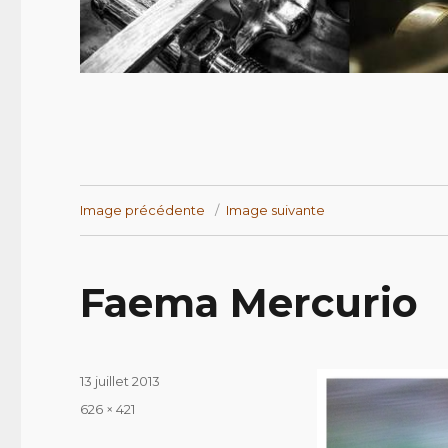
Image précédente
Image suivante
Faema Mercurio
Publié
13 juillet 2013
le
Taille
626 × 421
réelle