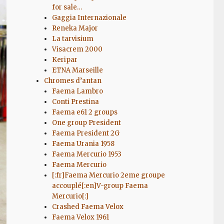
for sale…
Gaggia Internazionale
Reneka Major
La tarvisium
Visacrem 2000
Keripar
ETNA Marseille
Chromes d’antan
Faema Lambro
Conti Prestina
Faema e61 2 groups
One group President
Faema President 2G
Faema Urania 1958
Faema Mercurio 1953
Faema Mercurio
[:fr]Faema Mercurio 2eme groupe
accouplé[:en]V-group Faema
Mercurio[:]
Crashed Faema Velox
Faema Velox 1961