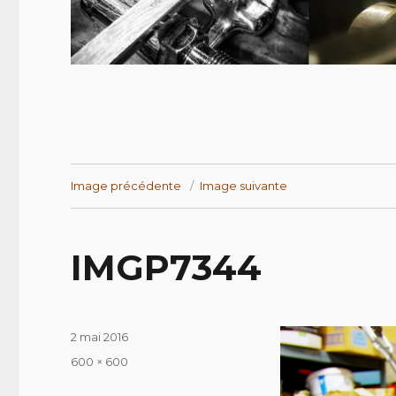
Image précédente
Image suivante
IMGP7344
Publié
2 mai 2016
le
Taille
600 × 600
réelle