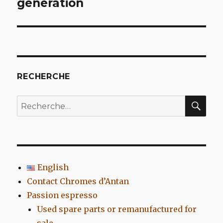
génération
l’article
RECHERCHE
REC
Recherche
pour
:
English
Contact Chromes d’Antan
Passion espresso
Used spare parts or remanufactured for
sale…