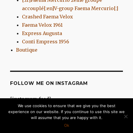
accouplé[:en]V-group Faema Mercurio[:]
Crashed Faema Velox
Faema Velox 1961
Express Augusta
Conti Empress 1956
Boutique
FOLLOW ME ON INSTAGRAM
[instagram-feed]
We use cookies to ensure that we give you the best
experience on our website. If you continue to use this site we
will assume that you are happy with it.
Chromes d'Antan
Fièrement propulsé par WordPress
Ok