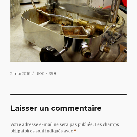
Publié
Taille
2 mai 2016
600 × 398
le
réelle
Laisser un commentaire
Votre adresse e-mail ne sera pas publiée.
Les champs
obligatoires sont indiqués avec
*