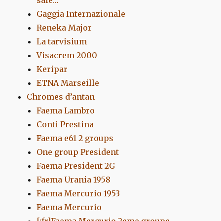
Gaggia Internazionale
Reneka Major
La tarvisium
Visacrem 2000
Keripar
ETNA Marseille
Chromes d’antan
Faema Lambro
Conti Prestina
Faema e61 2 groups
One group President
Faema President 2G
Faema Urania 1958
Faema Mercurio 1953
Faema Mercurio
[:fr]Faema Mercurio 2eme groupe