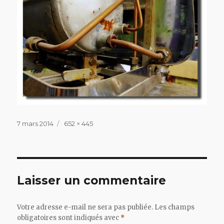
Publié
Taille
7 mars 2014
652 × 445
le
réelle
Laisser un commentaire
Votre adresse e-mail ne sera pas publiée.
Les champs
obligatoires sont indiqués avec
*