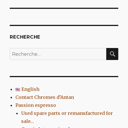
l’article
RECHERCHE
REC
Recherche
pour
:
English
Contact Chromes d’Antan
Passion espresso
Used spare parts or remanufactured for
sale…