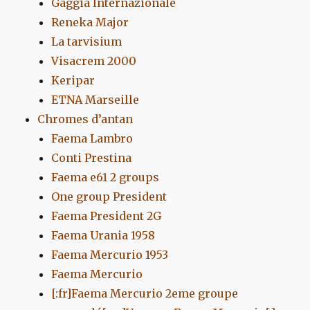
Gaggia Internazionale
Reneka Major
La tarvisium
Visacrem 2000
Keripar
ETNA Marseille
Chromes d’antan
Faema Lambro
Conti Prestina
Faema e61 2 groups
One group President
Faema President 2G
Faema Urania 1958
Faema Mercurio 1953
Faema Mercurio
[:fr]Faema Mercurio 2eme groupe