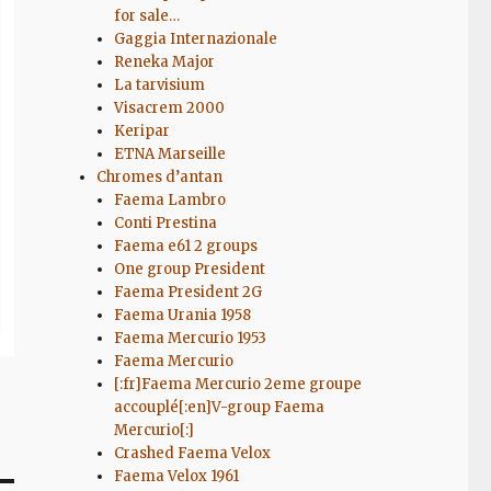
for sale…
Gaggia Internazionale
Reneka Major
La tarvisium
Visacrem 2000
Keripar
ETNA Marseille
Chromes d’antan
Faema Lambro
Conti Prestina
Faema e61 2 groups
One group President
Faema President 2G
Faema Urania 1958
Faema Mercurio 1953
Faema Mercurio
[:fr]Faema Mercurio 2eme groupe
accouplé[:en]V-group Faema
Mercurio[:]
Crashed Faema Velox
Faema Velox 1961