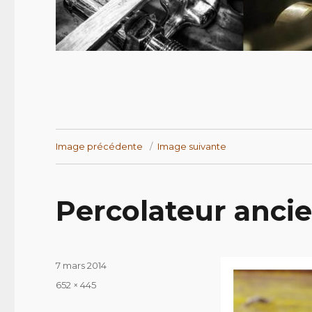
Image précédente
Image suivante
Percolateur anci
Publié
7 mars 2014
le
Taille
652 × 445
réelle