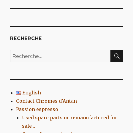
l’article
RECHERCHE
REC
Recherche
pour
:
English
Contact Chromes d’Antan
Passion espresso
Used spare parts or remanufactured for
sale…