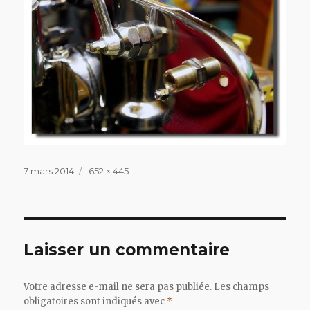
Publié
Taille
7 mars 2014
652 × 445
le
réelle
Laisser un commentaire
Votre adresse e-mail ne sera pas publiée.
Les champs
obligatoires sont indiqués avec
*