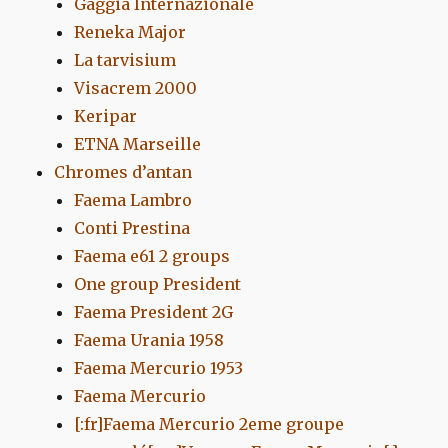
Gaggia Internazionale
Reneka Major
La tarvisium
Visacrem 2000
Keripar
ETNA Marseille
Chromes d’antan
Faema Lambro
Conti Prestina
Faema e61 2 groups
One group President
Faema President 2G
Faema Urania 1958
Faema Mercurio 1953
Faema Mercurio
[:fr]Faema Mercurio 2eme groupe