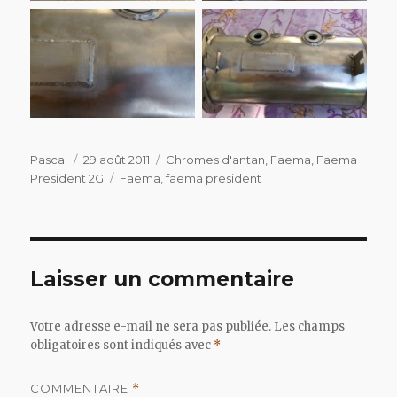
Auteur
Publié
Catégories
Pascal
29 août 2011
Chromes d'antan
,
Faema
,
Faema
le
Étiquettes
President 2G
Faema
,
faema president
Laisser un commentaire
Votre adresse e-mail ne sera pas publiée.
Les champs
obligatoires sont indiqués avec
*
COMMENTAIRE
*