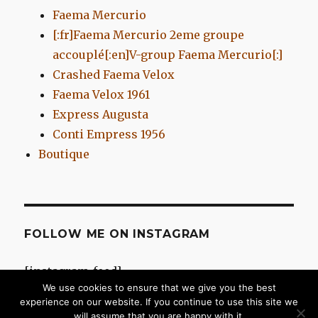
Faema Mercurio
[:fr]Faema Mercurio 2eme groupe
accouplé[:en]V-group Faema Mercurio[:]
Crashed Faema Velox
Faema Velox 1961
Express Augusta
Conti Empress 1956
Boutique
FOLLOW ME ON INSTAGRAM
[instagram-feed]
We use cookies to ensure that we give you the best
experience on our website. If you continue to use this site we
will assume that you are happy with it.