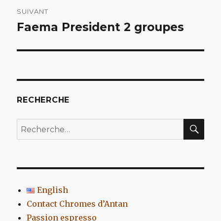
SUIVANT
Faema President 2 groupes
Article
suivant :
RECHERCHE
REC
Recherche
pour
:
English
Contact Chromes d’Antan
Passion espresso