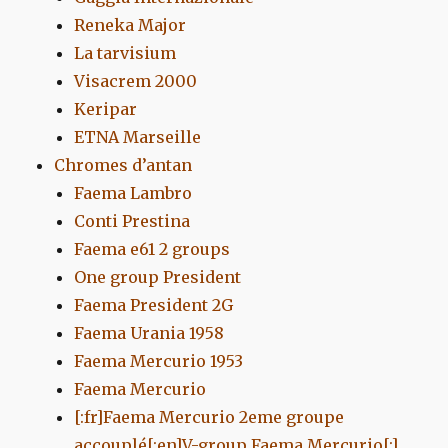
Reneka Major
La tarvisium
Visacrem 2000
Keripar
ETNA Marseille
Chromes d’antan
Faema Lambro
Conti Prestina
Faema e61 2 groups
One group President
Faema President 2G
Faema Urania 1958
Faema Mercurio 1953
Faema Mercurio
[:fr]Faema Mercurio 2eme groupe
accouplé[:en]V-group Faema Mercurio[:]