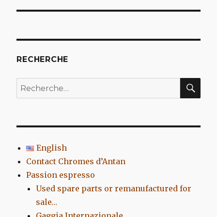
l’article
RECHERCHE
REC
Recherche
pour
:
English
Contact Chromes d’Antan
Passion espresso
Used spare parts or remanufactured for
sale…
Gaggia Internazionale