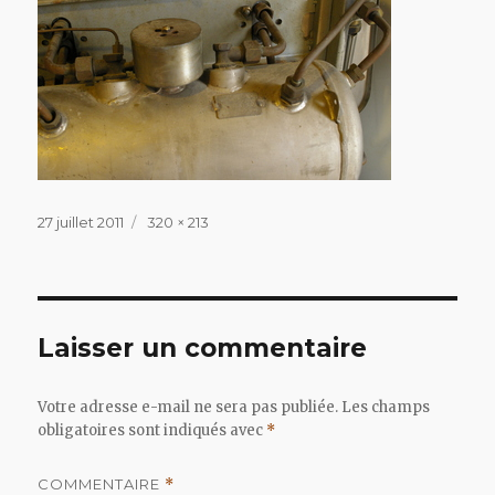
Publié
Taille
27 juillet 2011
320 × 213
le
réelle
Laisser un commentaire
Votre adresse e-mail ne sera pas publiée.
Les champs
obligatoires sont indiqués avec
*
COMMENTAIRE
*