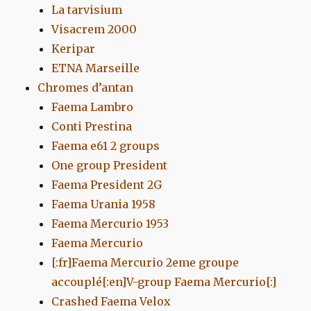
La tarvisium
Visacrem 2000
Keripar
ETNA Marseille
Chromes d’antan
Faema Lambro
Conti Prestina
Faema e61 2 groups
One group President
Faema President 2G
Faema Urania 1958
Faema Mercurio 1953
Faema Mercurio
[:fr]Faema Mercurio 2eme groupe
accouplé[:en]V-group Faema Mercurio[:]
Crashed Faema Velox