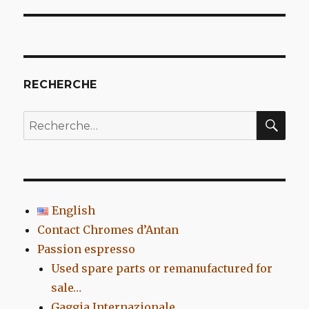
l’article
RECHERCHE
REC
Recherche
pour
:
English
Contact Chromes d’Antan
Passion espresso
Used spare parts or remanufactured for
sale…
Gaggia Internazionale