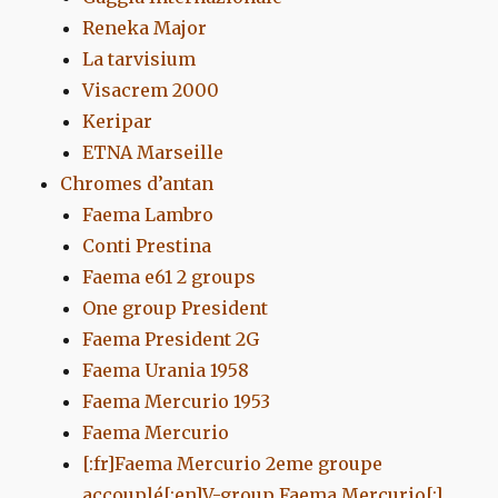
Reneka Major
La tarvisium
Visacrem 2000
Keripar
ETNA Marseille
Chromes d’antan
Faema Lambro
Conti Prestina
Faema e61 2 groups
One group President
Faema President 2G
Faema Urania 1958
Faema Mercurio 1953
Faema Mercurio
[:fr]Faema Mercurio 2eme groupe
accouplé[:en]V-group Faema Mercurio[:]