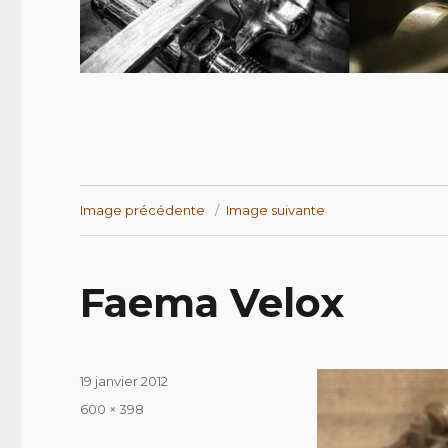
Image précédente
Image suivante
Faema Velox
Publié
19 janvier 2012
le
Taille
600 × 398
réelle