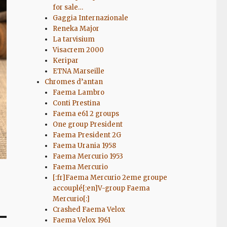
for sale…
Gaggia Internazionale
Reneka Major
La tarvisium
Visacrem 2000
Keripar
ETNA Marseille
Chromes d’antan
Faema Lambro
Conti Prestina
Faema e61 2 groups
One group President
Faema President 2G
Faema Urania 1958
Faema Mercurio 1953
Faema Mercurio
[:fr]Faema Mercurio 2eme groupe
accouplé[:en]V-group Faema
Mercurio[:]
Crashed Faema Velox
Faema Velox 1961