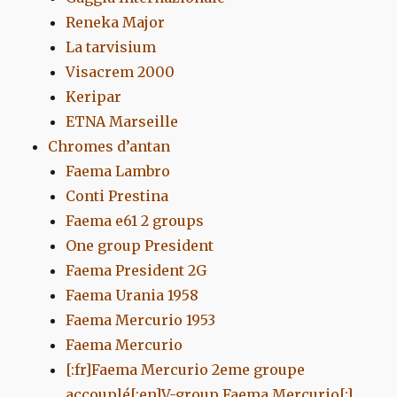
Reneka Major
La tarvisium
Visacrem 2000
Keripar
ETNA Marseille
Chromes d’antan
Faema Lambro
Conti Prestina
Faema e61 2 groups
One group President
Faema President 2G
Faema Urania 1958
Faema Mercurio 1953
Faema Mercurio
[:fr]Faema Mercurio 2eme groupe
accouplé[:en]V-group Faema Mercurio[:]