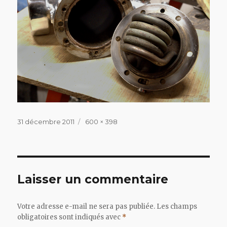
Publié
Taille
31 décembre 2011
600 × 398
le
réelle
Laisser un commentaire
Votre adresse e-mail ne sera pas publiée.
Les champs
obligatoires sont indiqués avec
*