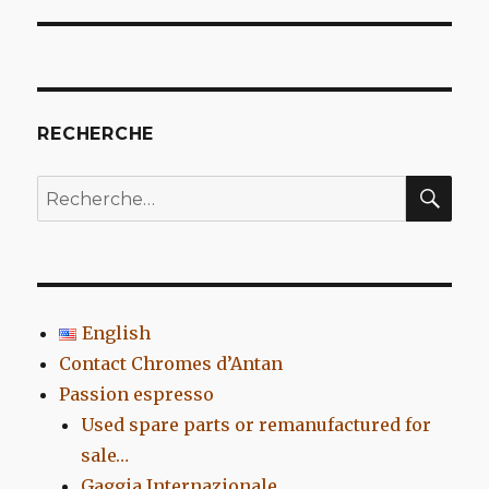
l’article
RECHERCHE
REC
Recherche
pour
:
English
Contact Chromes d’Antan
Passion espresso
Used spare parts or remanufactured for
sale…
Gaggia Internazionale