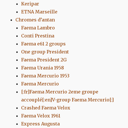
Keripar
ETNA Marseille
Chromes d’antan
Faema Lambro
Conti Prestina
Faema e61 2 groups
One group President
Faema President 2G
Faema Urania 1958
Faema Mercurio 1953
Faema Mercurio
[:fr]Faema Mercurio 2eme groupe
accouplé[:en]V-group Faema Mercurio[:]
Crashed Faema Velox
Faema Velox 1961
Express Augusta