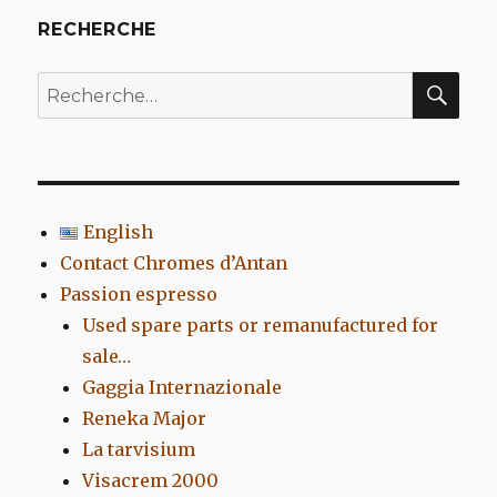
RECHERCHE
REC
Recherche
pour
:
English
Contact Chromes d’Antan
Passion espresso
Used spare parts or remanufactured for
sale…
Gaggia Internazionale
Reneka Major
La tarvisium
Visacrem 2000