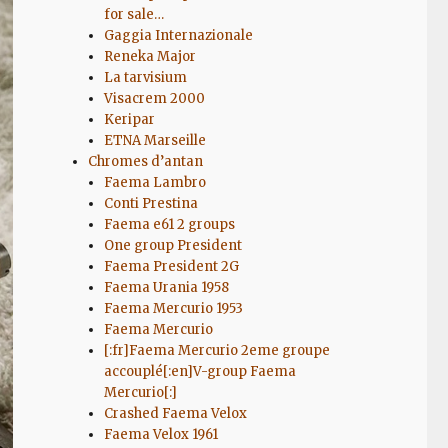
for sale…
Gaggia Internazionale
Reneka Major
La tarvisium
Visacrem 2000
Keripar
ETNA Marseille
Chromes d’antan
Faema Lambro
Conti Prestina
Faema e61 2 groups
One group President
Faema President 2G
Faema Urania 1958
Faema Mercurio 1953
Faema Mercurio
[:fr]Faema Mercurio 2eme groupe
accouplé[:en]V-group Faema
Mercurio[:]
Crashed Faema Velox
Faema Velox 1961