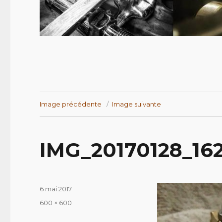
Image précédente
Image suivante
IMG_20170128_16
Publié
6 mai 2017
le
Taille
600 × 600
réelle