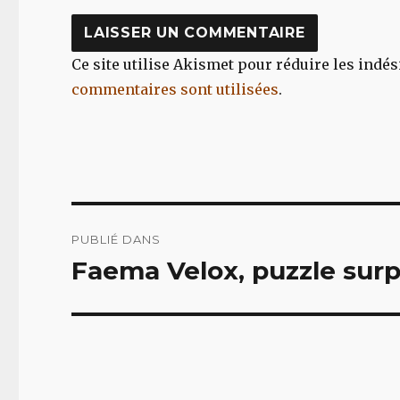
Ce site utilise Akismet pour réduire les indés
commentaires sont utilisées
.
Navigation
PUBLIÉ DANS
de
Faema Velox, puzzle sur
l’article