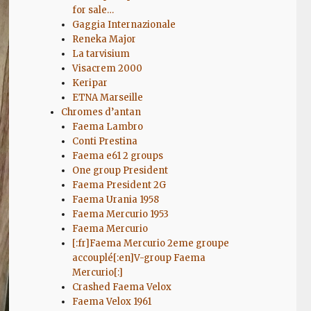
for sale…
Gaggia Internazionale
Reneka Major
La tarvisium
Visacrem 2000
Keripar
ETNA Marseille
Chromes d’antan
Faema Lambro
Conti Prestina
Faema e61 2 groups
One group President
Faema President 2G
Faema Urania 1958
Faema Mercurio 1953
Faema Mercurio
[:fr]Faema Mercurio 2eme groupe
accouplé[:en]V-group Faema
Mercurio[:]
Crashed Faema Velox
Faema Velox 1961