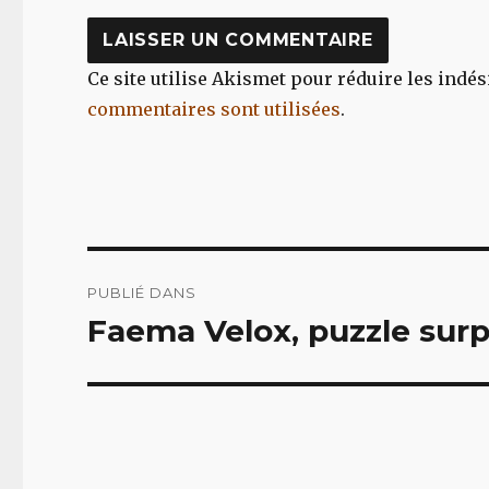
Ce site utilise Akismet pour réduire les indés
commentaires sont utilisées
.
Navigation
PUBLIÉ DANS
de
Faema Velox, puzzle sur
l’article