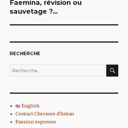
de
Faemina, révision ou
sauvetage ?…
l’article
RECHERCHE
REC
Recherche
pour
:
English
Contact Chromes d’Antan
Passion espresso