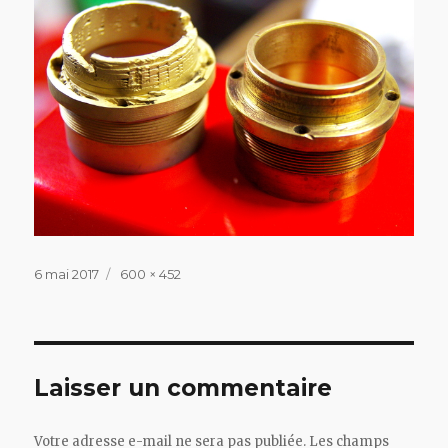
Publié
Taille
6 mai 2017
600 × 452
le
réelle
Laisser un commentaire
Votre adresse e-mail ne sera pas publiée.
Les champs