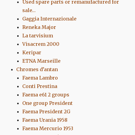
Used spare parts or remanufactured for
sale…
Gaggia Internazionale
Reneka Major
La tarvisium
Visacrem 2000
Keripar
ETNA Marseille
Chromes d’antan
Faema Lambro
Conti Prestina
Faema e61 2 groups
One group President
Faema President 2G
Faema Urania 1958
Faema Mercurio 1953