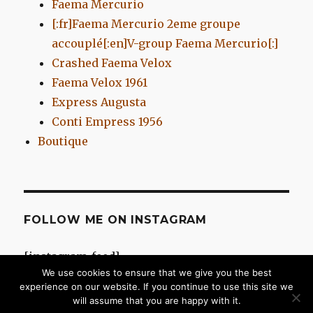
Faema Mercurio
[:fr]Faema Mercurio 2eme groupe
accouplé[:en]V-group Faema Mercurio[:]
Crashed Faema Velox
Faema Velox 1961
Express Augusta
Conti Empress 1956
Boutique
FOLLOW ME ON INSTAGRAM
[instagram-feed]
We use cookies to ensure that we give you the best
experience on our website. If you continue to use this site we
will assume that you are happy with it.
Chromes d'Antan
Fièrement propulsé par WordPress