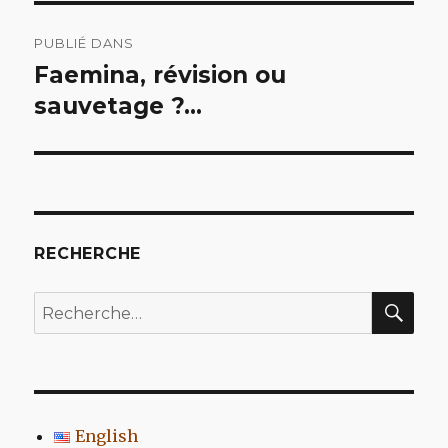
Navigation
PUBLIÉ DANS
de
Faemina, révision ou
sauvetage ?…
l’article
RECHERCHE
REC
Recherche
pour
:
English