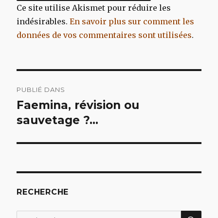
Ce site utilise Akismet pour réduire les
indésirables.
En savoir plus sur comment les
données de vos commentaires sont utilisées
.
Navigation
PUBLIÉ DANS
de
Faemina, révision ou
sauvetage ?…
l’article
RECHERCHE
REC
Recherche