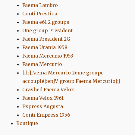
Faema Lambro
Conti Prestina
Faema e61 2 groups
One group President
Faema President 2G
Faema Urania 1958
Faema Mercurio 1953
Faema Mercurio
[:fr]Faema Mercurio 2eme groupe
accouplé[:en]V-group Faema Mercurio[:]
Crashed Faema Velox
Faema Velox 1961
Express Augusta
Conti Empress 1956
Boutique