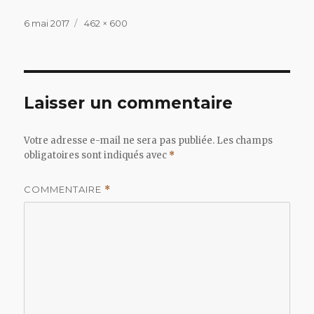
Publié
Taille
6 mai 2017
462 × 600
le
réelle
Laisser un commentaire
Votre adresse e-mail ne sera pas publiée.
Les champs
obligatoires sont indiqués avec
*
COMMENTAIRE
*