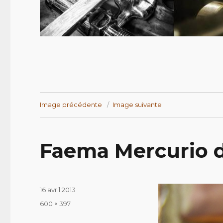
Image précédente
Image suivante
Faema Mercurio d
Publié
16 avril 2013
le
Taille
600 × 397
réelle