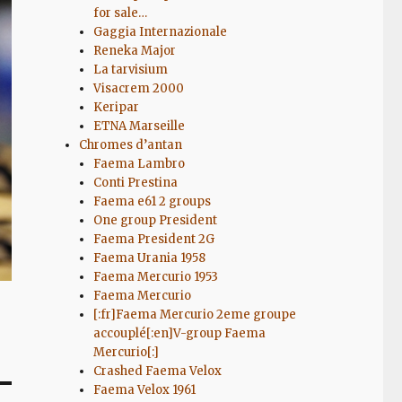
for sale…
Gaggia Internazionale
Reneka Major
La tarvisium
Visacrem 2000
Keripar
ETNA Marseille
Chromes d’antan
Faema Lambro
Conti Prestina
Faema e61 2 groups
One group President
Faema President 2G
Faema Urania 1958
Faema Mercurio 1953
Faema Mercurio
[:fr]Faema Mercurio 2eme groupe
accouplé[:en]V-group Faema
Mercurio[:]
Crashed Faema Velox
Faema Velox 1961