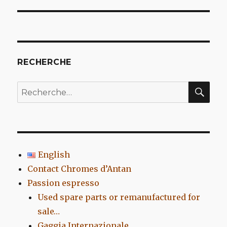
l’article
RECHERCHE
REC
Recherche
pour
:
English
Contact Chromes d’Antan
Passion espresso
Used spare parts or remanufactured for
sale…
Gaggia Internazionale