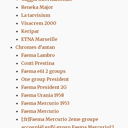
Reneka Major
La tarvisium
Visacrem 2000
Keripar
ETNA Marseille
Chromes d’antan
Faema Lambro
Conti Prestina
Faema e61 2 groups
One group President
Faema President 2G
Faema Urania 1958
Faema Mercurio 1953
Faema Mercurio
[:fr]Faema Mercurio 2eme groupe
accouplé[:en]V-group Faema Mercurio[:]