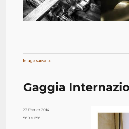
Image suivante
Gaggia Internazi
Publié
23 février 2014
le
Taille
560 × 656
réelle