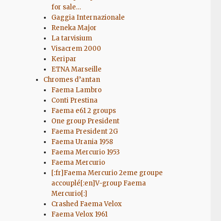
for sale…
Gaggia Internazionale
Reneka Major
La tarvisium
Visacrem 2000
Keripar
ETNA Marseille
Chromes d’antan
Faema Lambro
Conti Prestina
Faema e61 2 groups
One group President
Faema President 2G
Faema Urania 1958
Faema Mercurio 1953
Faema Mercurio
[:fr]Faema Mercurio 2eme groupe
accouplé[:en]V-group Faema
Mercurio[:]
Crashed Faema Velox
Faema Velox 1961